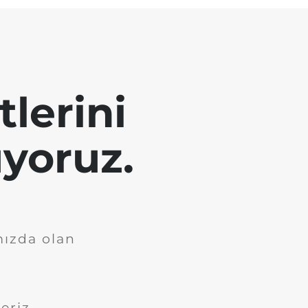
tlerini
yoruz.
mızda olan
eriz.