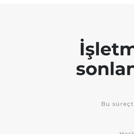
İşletm
sonla
Bu süreçt
Herk