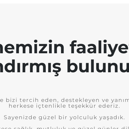
emizin faaliye
ndırmış bulunu
e bizi tercih eden, destekleyen ve yanı
herkese içtenlikle teşekkür ederiz.
Sayenizde güzel bir yolculuk yaşadık.
ese sağlık, mutluluk ve güzel günler dil