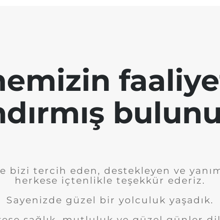
emizin faaliye
ndırmış bulunu
e bizi tercih eden, destekleyen ve yanı
herkese içtenlikle teşekkür ederiz.
Sayenizde güzel bir yolculuk yaşadık.
ese sağlık, mutluluk ve güzel günler dil