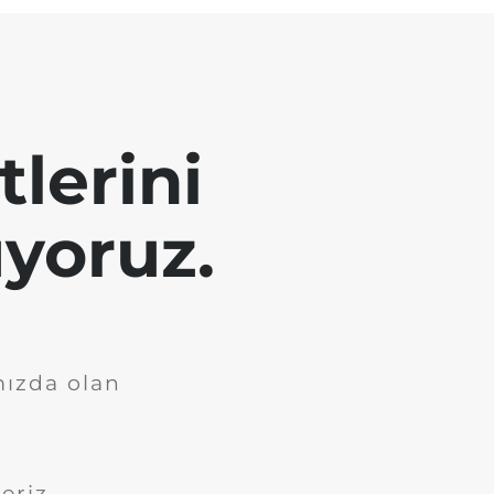
tlerini
yoruz.
mızda olan
eriz.