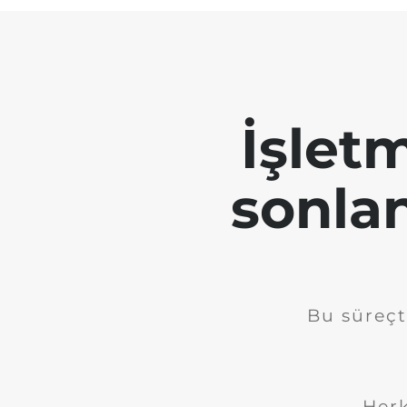
İşletm
sonla
Bu süreçt
Herk