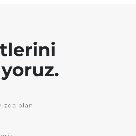
tlerini
yoruz.
mızda olan
eriz.