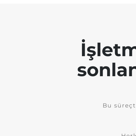
İşletm
sonla
Bu süreçt
Herk