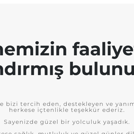
emizin faaliye
ndırmış bulunu
e bizi tercih eden, destekleyen ve yanı
herkese içtenlikle teşekkür ederiz.
Sayenizde güzel bir yolculuk yaşadık.
ese sağlık, mutluluk ve güzel günler dil