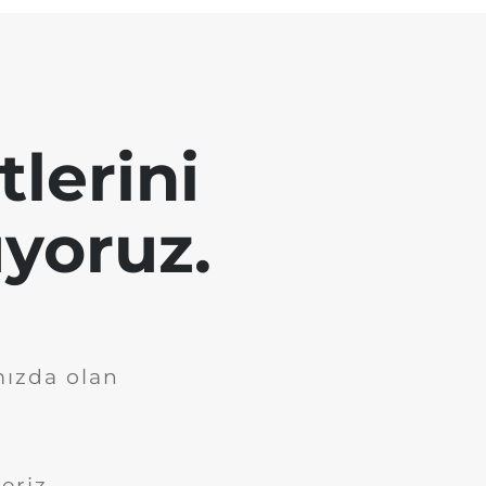
tlerini
yoruz.
mızda olan
eriz.