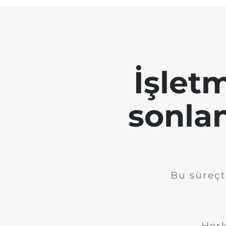
İşletm
sonla
Bu süreçt
Herk