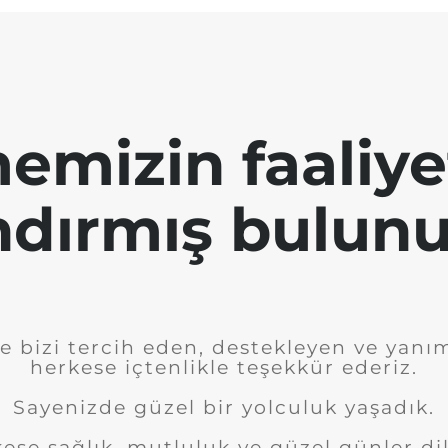
emizin faaliye
ndırmış bulunu
e bizi tercih eden, destekleyen ve yanı
herkese içtenlikle teşekkür ederiz.
Sayenizde güzel bir yolculuk yaşadık.
ese sağlık, mutluluk ve güzel günler dil