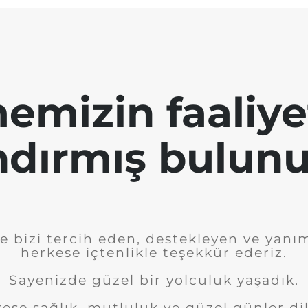
emizin faaliye
ndırmış bulunu
e bizi tercih eden, destekleyen ve yanı
herkese içtenlikle teşekkür ederiz.
Sayenizde güzel bir yolculuk yaşadık.
ese sağlık, mutluluk ve güzel günler dil