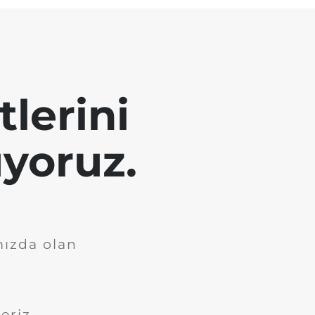
tlerini
yoruz.
mızda olan
eriz.