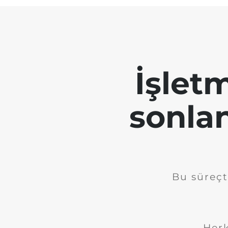
İşletm
sonla
Bu süreçt
Herk