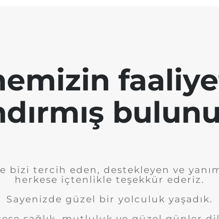
emizin faaliye
ndırmış bulunu
e bizi tercih eden, destekleyen ve yanı
herkese içtenlikle teşekkür ederiz.
Sayenizde güzel bir yolculuk yaşadık.
ese sağlık, mutluluk ve güzel günler dil