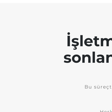
İşletm
sonla
Bu süreçt
Herk