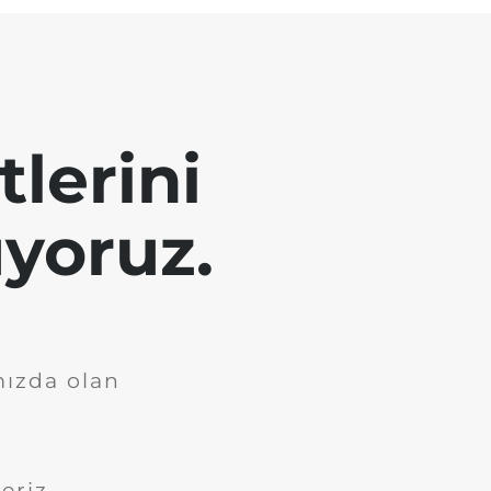
tlerini
yoruz.
mızda olan
eriz.