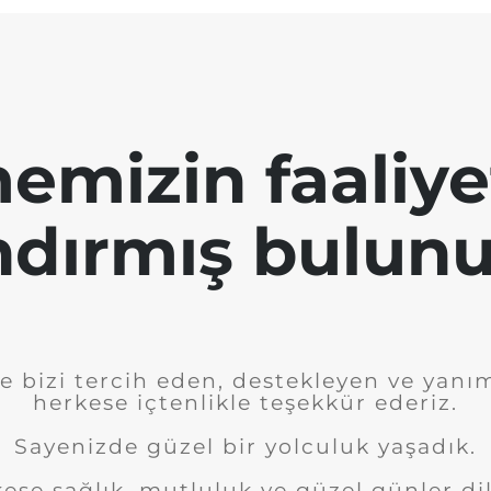
emizin faaliye
ndırmış bulunu
e bizi tercih eden, destekleyen ve yanı
herkese içtenlikle teşekkür ederiz.
Sayenizde güzel bir yolculuk yaşadık.
ese sağlık, mutluluk ve güzel günler dil