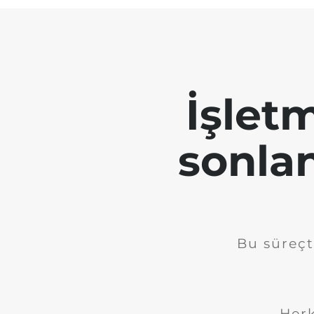
İşletm
sonla
Bu süreçt
Herk