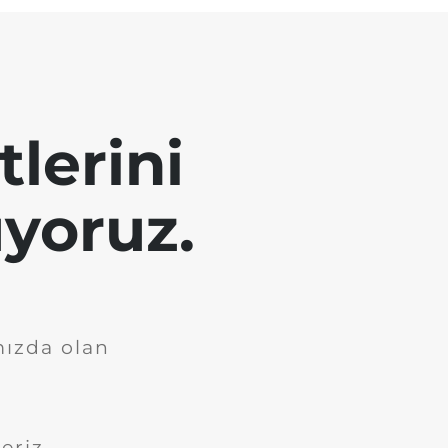
tlerini
yoruz.
mızda olan
eriz.