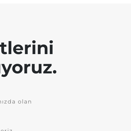
tlerini
yoruz.
mızda olan
eriz.