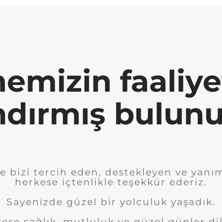
emizin faaliye
ndırmış bulunu
e bizi tercih eden, destekleyen ve yanı
herkese içtenlikle teşekkür ederiz.
Sayenizde güzel bir yolculuk yaşadık.
ese sağlık, mutluluk ve güzel günler dil