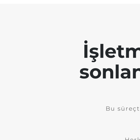
İşletm
sonla
Bu süreçt
Herk