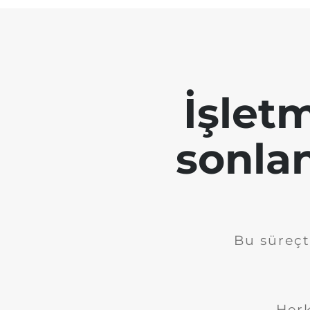
İşletm
sonla
Bu süreçt
Herk