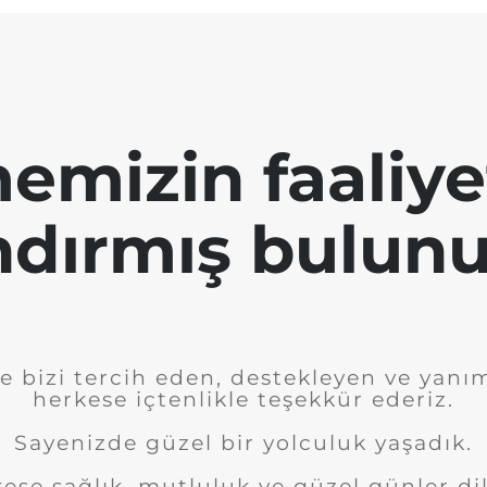
emizin faaliye
ndırmış bulunu
e bizi tercih eden, destekleyen ve yanı
herkese içtenlikle teşekkür ederiz.
Sayenizde güzel bir yolculuk yaşadık.
ese sağlık, mutluluk ve güzel günler dil