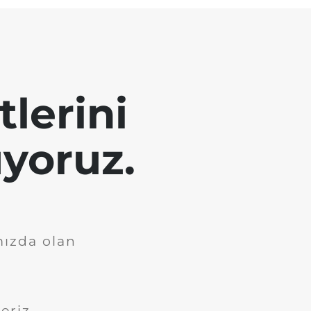
tlerini
yoruz.
mızda olan
eriz.