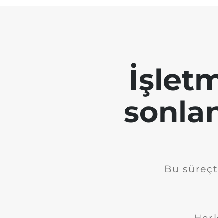
İşletm
sonla
Bu süreçt
Herk