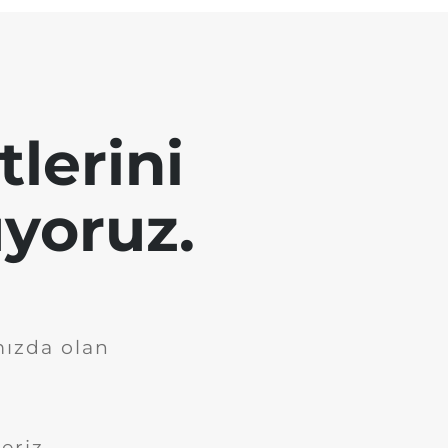
tlerini
yoruz.
mızda olan
eriz.