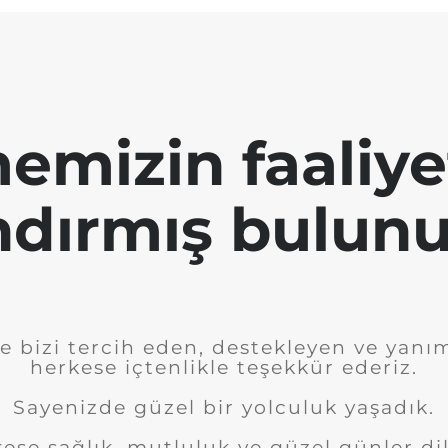
emizin faaliye
ndırmış bulunu
e bizi tercih eden, destekleyen ve yanı
herkese içtenlikle teşekkür ederiz.
Sayenizde güzel bir yolculuk yaşadık.
ese sağlık, mutluluk ve güzel günler dil