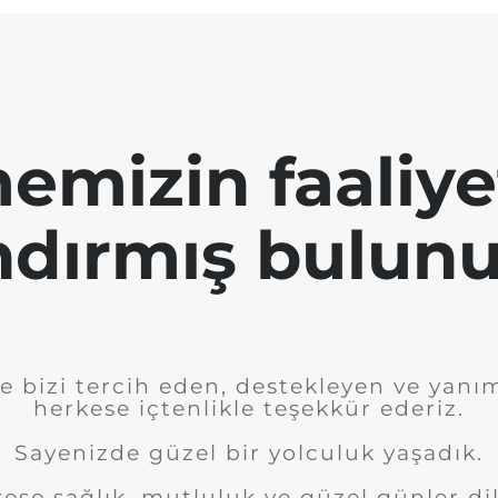
emizin faaliye
ndırmış bulunu
e bizi tercih eden, destekleyen ve yanı
herkese içtenlikle teşekkür ederiz.
Sayenizde güzel bir yolculuk yaşadık.
ese sağlık, mutluluk ve güzel günler dil