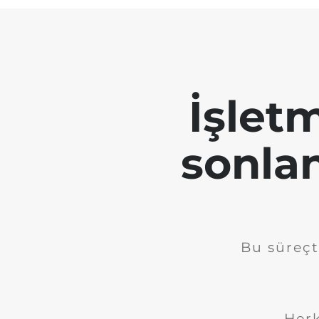
İşletm
sonla
Bu süreçt
Herk