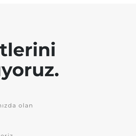
tlerini
yoruz.
mızda olan
eriz.