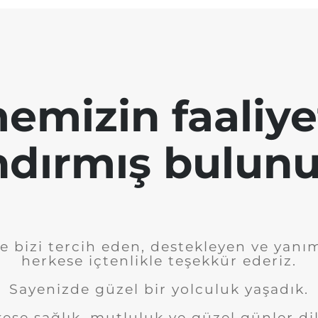
emizin faaliye
ndırmış bulunu
e bizi tercih eden, destekleyen ve yanı
herkese içtenlikle teşekkür ederiz.
Sayenizde güzel bir yolculuk yaşadık.
ese sağlık, mutluluk ve güzel günler dil