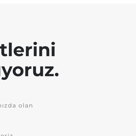
tlerini
yoruz.
mızda olan
eriz.