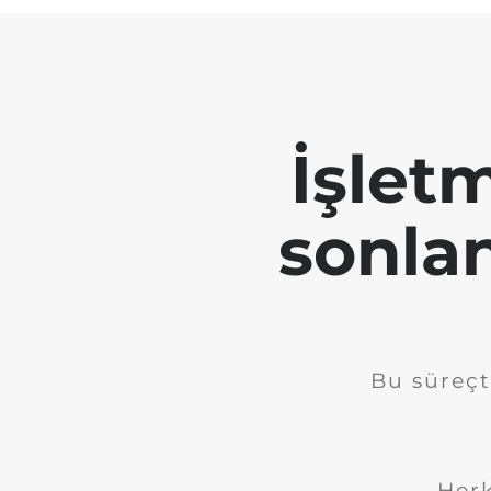
İşletm
sonla
Bu süreçt
Herk