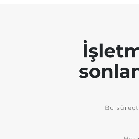
İşletm
sonla
Bu süreçt
Herk