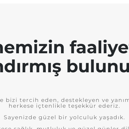
emizin faaliye
ndırmış bulunu
e bizi tercih eden, destekleyen ve yanı
herkese içtenlikle teşekkür ederiz.
Sayenizde güzel bir yolculuk yaşadık.
ese sağlık, mutluluk ve güzel günler dil