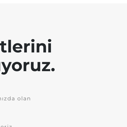
tlerini
yoruz.
mızda olan
eriz.