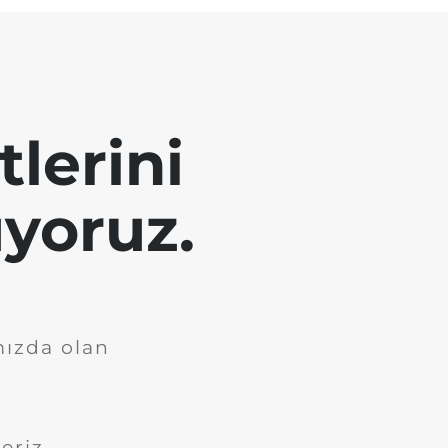
tlerini
yoruz.
mızda olan
eriz.