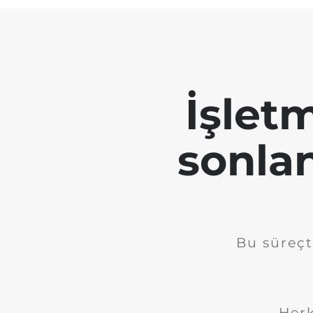
İşletm
sonla
Bu süreçt
Herk