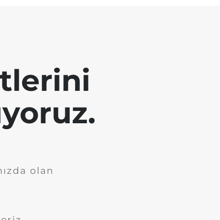
tlerini
yoruz.
mızda olan
eriz.