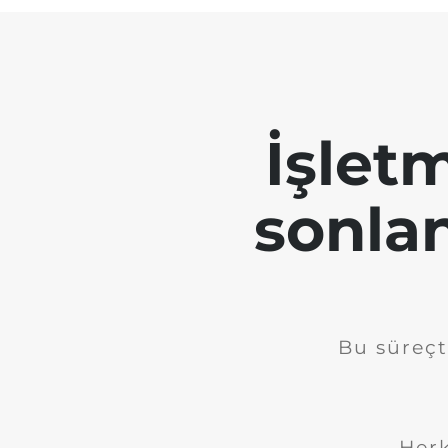
İşletm
sonla
Bu süreçt
Herk