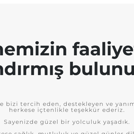
emizin faaliye
ndırmış bulunu
e bizi tercih eden, destekleyen ve yanı
herkese içtenlikle teşekkür ederiz.
Sayenizde güzel bir yolculuk yaşadık.
ese sağlık, mutluluk ve güzel günler dil